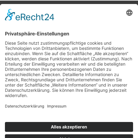
Potsdamer Yacht Club e. V.
Königstr. 3A
14109 Berlin
Tel: +49 30 805 35 58
KONTAKT
|
IMPRESSUM
|
DATENSCHUTZ